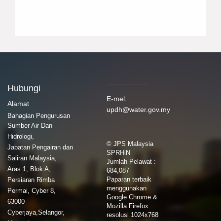
Hubungi
E-mel:
Alamat
updh@water.gov.my
Bahagian Pengurusan
Sumber Air Dan
Hidrologi,
© JPS Malaysia
Jabatan Pengairan dan
SPRHiN
Saliran Malaysia,
Jumlah Pelawat :
Aras 1, Blok A,
684,087
Paparan terbaik
Persiaran Rimba
menggunakan
Permai, Cyber 8,
Google Chrome &
63000
Mozilla Firefox
Cyberjaya,Selangor,
resolusi 1024x768