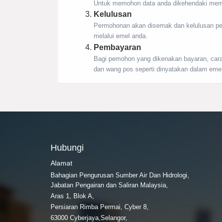
Untuk memohon data anda dikehendaki membu
Kelulusan
Permohonan akan disemak dan kelulusan p
melalui emel anda.
Pembayaran
Bagi pemohon yang dikenakan bayaran, car
dan wang pos seperti dinyatakan dalam emel
Hubungi
Alamat
Bahagian Pengurusan Sumber Air Dan Hidrologi,
Jabatan Pengairan dan Saliran Malaysia,
Aras 1, Blok A,
Persiaran Rimba Permai, Cyber 8,
63000 Cyberjaya,Selangor,