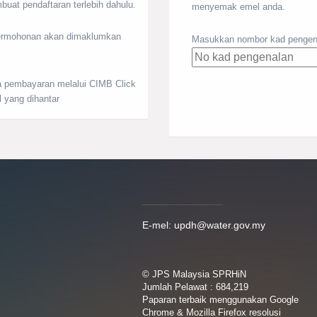
at pendaftaran terlebih dahulu.
menyemak emel anda.
ermohonan akan dimaklumkan
Masukkan nombor kad pengena
a pembayaran melalui CIMB Click
 yang dihantar
E-mel: updh@water.gov.my
© JPS Malaysia SPRHiN
Jumlah Pelawat : 684,219
Paparan terbaik menggunakan Google
Chrome & Mozilla Firefox resolusi